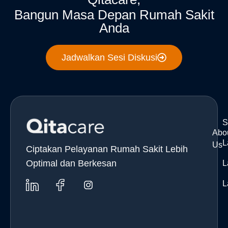
Bangun Masa Depan Rumah Sakit
Anda
Jadwalkan Sesi Diskusi
S
Abo
L
Us
Ciptakan Pelayanan Rumah Sakit Lebih
Optimal dan Berkesan
L
L