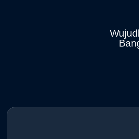
Wujudk
Ban