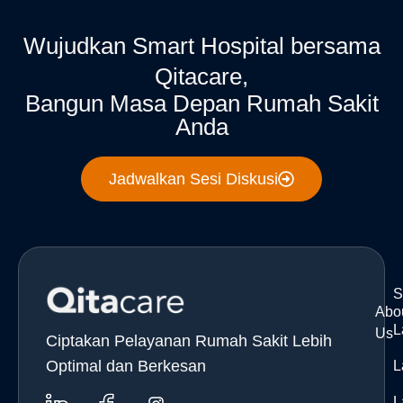
Wujudkan Smart Hospital bersama
Qitacare,
Bangun Masa Depan Rumah Sakit
Anda
Jadwalkan Sesi Diskusi
S
Abo
L
Us
Ciptakan Pelayanan Rumah Sakit Lebih
Optimal dan Berkesan
L
L