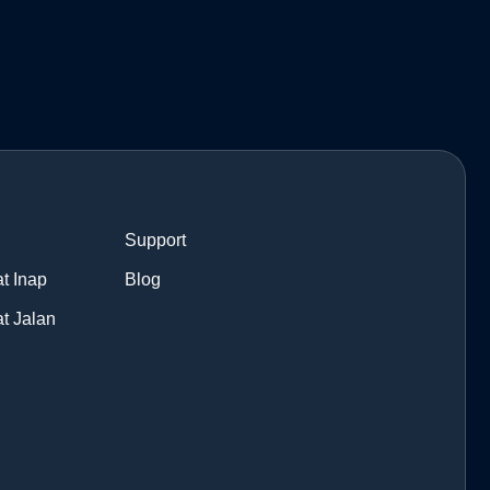
Support
t Inap
Blog
t Jalan