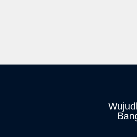
Wujudk
Ban