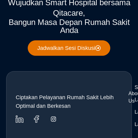
Wujudkan Smart Hospital bersama
Qitacare,
Bangun Masa Depan Rumah Sakit
Anda
Jadwalkan Sesi Diskusi
S
Abo
Ciptakan Pelayanan Rumah Sakit Lebih
L
Us
Optimal dan Berkesan
L
L