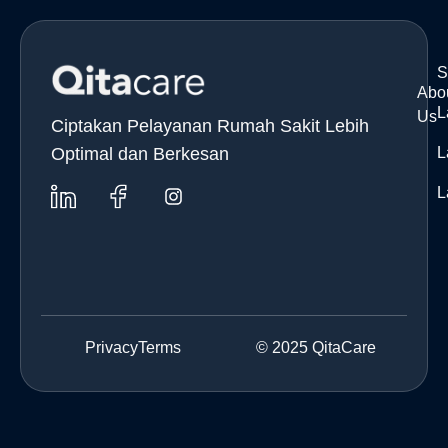
S
Abo
L
Us
Ciptakan Pelayanan Rumah Sakit Lebih
Optimal dan Berkesan
L
L
Privacy
Terms
© 2025 QitaCare