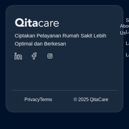
S
Abo
L
Us
Ciptakan Pelayanan Rumah Sakit Lebih
Optimal dan Berkesan
L
L
Privacy
Terms
© 2025 QitaCare